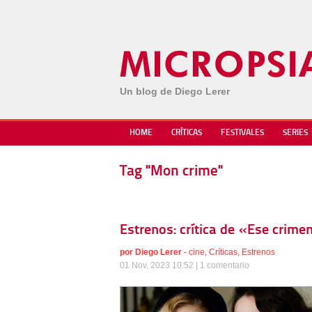
Un blog de Diego Lerer
HOME
CRÍTICAS
FESTIVALES
SERIES
Tag "Mon crime"
Estrenos: crítica de «Ese crime
por
Diego Lerer
-
cine
,
Críticas
,
Estrenos
01 Nov, 2023 10:52 |
1 comentario