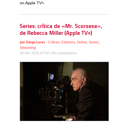
on Apple TV+.
Series: crítica de «Mr. Scorsese»,
de Rebecca Miller (Apple TV+)
por
Diego Lerer
-
Críticas
,
Estrenos
,
Online
,
Series
,
Streaming
04 Oct, 2025 07:00 |
Sin comentarios