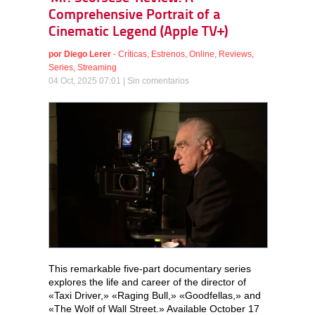
Comprehensive Portrait of a
Cinematic Legend (Apple TV+)
por
Diego Lerer
-
Críticas
,
Estrenos
,
Online
,
Reviews
,
Series
,
Streaming
04 Oct, 2025 07:01 |
Sin comentarios
This remarkable five-part documentary series
explores the life and career of the director of
«Taxi Driver,» «Raging Bull,» «Goodfellas,» and
«The Wolf of Wall Street.» Available October 17