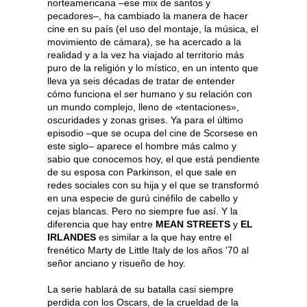
norteamericana –ese mix de santos y
pecadores–, ha cambiado la manera de hacer
cine en su país (el uso del montaje, la música, el
movimiento de cámara), se ha acercado a la
realidad y a la vez ha viajado al territorio más
puro de la religión y lo místico, en un intento que
lleva ya seis décadas de tratar de entender
cómo funciona el ser humano y su relación con
un mundo complejo, lleno de «tentaciones»,
oscuridades y zonas grises. Ya para el último
episodio –que se ocupa del cine de Scorsese en
este siglo– aparece el hombre más calmo y
sabio que conocemos hoy, el que está pendiente
de su esposa con Parkinson, el que sale en
redes sociales con su hija y el que se transformó
en una especie de gurú cinéfilo de cabello y
cejas blancas. Pero no siempre fue así. Y la
diferencia que hay entre
MEAN STREETS
y
EL
IRLANDES
es similar a la que hay entre el
frenético Marty de Little Italy de los años ’70 al
señor anciano y risueño de hoy.
La serie hablará de su batalla casi siempre
perdida con los Oscars, de la crueldad de la