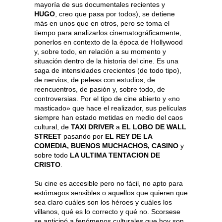
mayoría de sus documentales recientes y
HUGO
, creo que pasa por todos), se detiene
más en unos que en otros, pero se toma el
tiempo para analizarlos cinematográficamente,
ponerlos en contexto de la época de Hollywood
y, sobre todo, en relación a su momento y
situación dentro de la historia del cine. Es una
saga de intensidades crecientes (de todo tipo),
de nervios, de peleas con estudios, de
reencuentros, de pasión y, sobre todo, de
controversias. Por el tipo de cine abierto y «no
masticado» que hace el realizador, sus películas
siempre han estado metidas en medio del caos
cultural, de
TAXI DRIVER
a
EL LOBO DE WALL
STREET
pasando por
EL REY DE LA
COMEDIA, BUENOS MUCHACHOS, CASINO
y
sobre todo
LA ULTIMA TENTACION DE
CRISTO
.
Su cine es accesible pero no fácil, no apto para
estómagos sensibles o aquellos que quieren que
sea claro cuáles son los héroes y cuáles los
villanos, qué es lo correcto y qué no. Scorsese
se anticipó a fenómenos culturales que hoy son