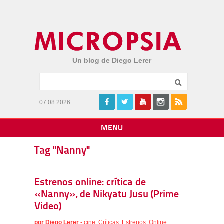
Un blog de Diego Lerer
07.08.2026
MENU
Tag "Nanny"
Estrenos online: crítica de
«Nanny», de Nikyatu Jusu (Prime
Video)
por
Diego Lerer
-
cine
,
Críticas
,
Estrenos
,
Online
,