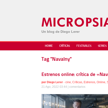
Un blog de Diego Lerer
HOME
CRÍTICAS
FESTIVALES
SERIES
Tag "Navalny"
Estrenos online: crítica de «Na
por
Diego Lerer
-
cine
,
Críticas
,
Estrenos
,
Online
,
21 Ago, 2022 03:44 |
comentarios