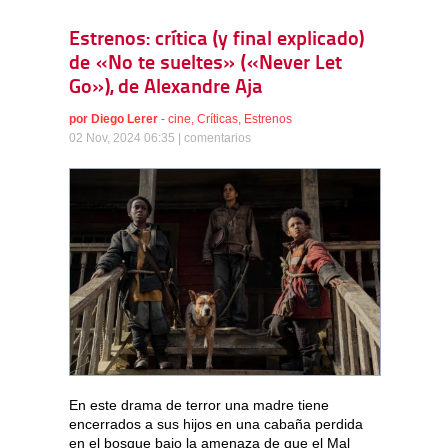
Estrenos: crítica (y final explicado)
de «No te sueltes» («Never Let
Go»), de Alexandre Aja
por
Diego Lerer
-
cine
,
Críticas
,
Estrenos
02 Nov, 2024 06:35 |
comentarios
En este drama de terror una madre tiene
encerrados a sus hijos en una cabaña perdida
en el bosque bajo la amenaza de que el Mal