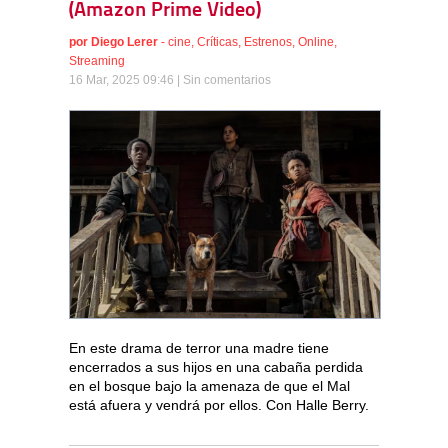
(Amazon Prime Video)
por
Diego Lerer
-
cine
,
Críticas
,
Estrenos
,
Online
,
Streaming
16 Mar, 2025 09:46 |
Sin comentarios
En este drama de terror una madre tiene
encerrados a sus hijos en una cabaña perdida
en el bosque bajo la amenaza de que el Mal
está afuera y vendrá por ellos. Con Halle Berry.