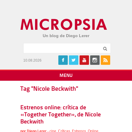
Un blog de Diego Lerer
10.08.2026
MENU
Tag "Nicole Beckwith"
Estrenos online: crítica de
«Together Together», de Nicole
Beckwith
por
Diego Lerer
-
cine
,
Críticas
,
Estrenos
,
Online
,