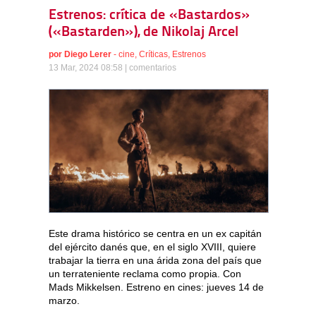
Estrenos: crítica de «Bastardos»
(«Bastarden»), de Nikolaj Arcel
por
Diego Lerer
-
cine
,
Críticas
,
Estrenos
13 Mar, 2024 08:58 |
comentarios
Este drama histórico se centra en un ex capitán
del ejército danés que, en el siglo XVIII, quiere
trabajar la tierra en una árida zona del país que
un terrateniente reclama como propia. Con
Mads Mikkelsen. Estreno en cines: jueves 14 de
marzo.