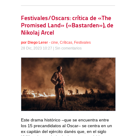
Festivales/Oscars: crítica de «The
Promised Land» («Bastarden»), de
Nikolaj Arcel
por
Diego Lerer
-
cine
,
Críticas
,
Festivales
28 Dic, 2023 10:27 |
Sin comentarios
Este drama histórico –que se encuentra entre
los 15 precandidatos al Oscar– se centra en un
ex capitán del ejército danés que, en el siglo