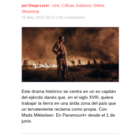
por
Diego Lerer
-
cine
,
Críticas
,
Estrenos
,
Online
,
Streaming
31 May, 2025 06:23 |
Sin comentarios
Este drama histórico se centra en un ex capitán
del ejército danés que, en el siglo XVIII, quiere
trabajar la tierra en una árida zona del país que
un terrateniente reclama como propia. Con
Mads Mikkelsen. En Paramount+ desde el 1 de
junio.