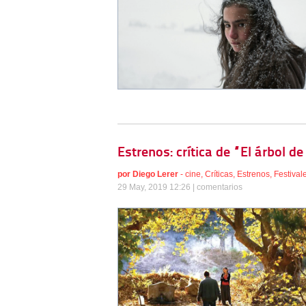
Estrenos: crítica de “El árbol de
por
Diego Lerer
-
cine
,
Críticas
,
Estrenos
,
Festival
29 May, 2019 12:26 |
comentarios