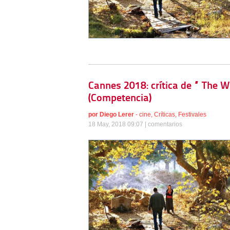
Cannes 2018: crítica de “ The Wi
(Competencia)
por
Diego Lerer
-
cine
,
Críticas
,
Festivales
18 May, 2018 09:07 |
comentarios