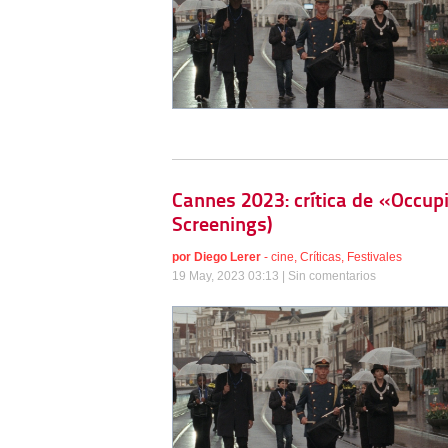
Cannes 2023: crítica de «Occup
Screenings)
por
Diego Lerer
-
cine
,
Críticas
,
Festivales
19 May, 2023 03:13 |
Sin comentarios