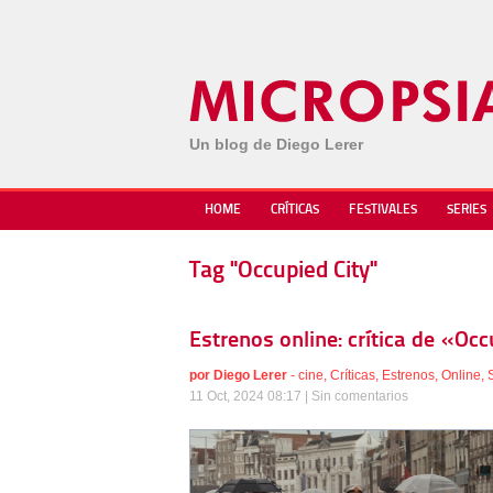
Un blog de Diego Lerer
HOME
CRÍTICAS
FESTIVALES
SERIES
Tag "Occupied City"
Estrenos online: crítica de «Oc
por
Diego Lerer
-
cine
,
Críticas
,
Estrenos
,
Online
,
11 Oct, 2024 08:17 |
Sin comentarios