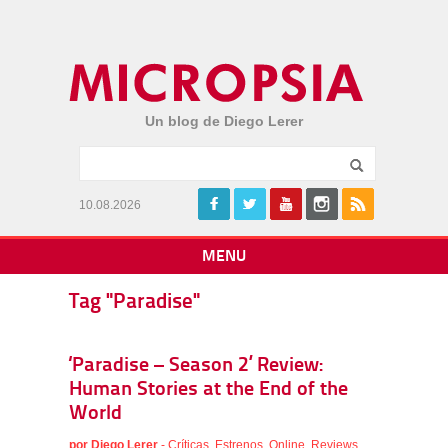
Un blog de Diego Lerer
10.08.2026
MENU
Tag "Paradise"
‘Paradise – Season 2’ Review:
Human Stories at the End of the
World
por
Diego Lerer
-
Críticas
,
Estrenos
,
Online
,
Reviews
,