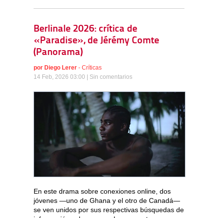
Berlinale 2026: crítica de
«Paradise», de Jérémy Comte
(Panorama)
por
Diego Lerer
-
Críticas
14 Feb, 2026 03:00 |
Sin comentarios
En este drama sobre conexiones online, dos
jóvenes —uno de Ghana y el otro de Canadá—
se ven unidos por sus respectivas búsquedas de