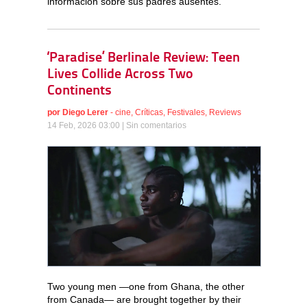
información sobre sus padres ausentes.
‘Paradise’ Berlinale Review: Teen
Lives Collide Across Two
Continents
por
Diego Lerer
-
cine
,
Críticas
,
Festivales
,
Reviews
14 Feb, 2026 03:00 |
Sin comentarios
Two young men —one from Ghana, the other
from Canada— are brought together by their