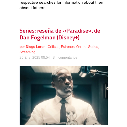
respective searches for information about their
absent fathers.
Series: reseña de «Paradise», de
Dan Fogelman (Disney+)
por
Diego Lerer
-
Críticas
,
Estrenos
,
Online
,
Series
,
Streaming
25 Ene, 2025 08:54 |
Sin comentarios