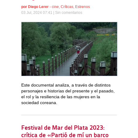
por
Diego Lerer
-
cine
,
Críticas
,
Estrenos
03 Jul, 2024 07:41 |
Sin comentarios
Este documental analiza, a través de distintos
personajes e historias del presente y el pasado,
el rol y la resiliencia de las mujeres en la
sociedad coreana.
Festival de Mar del Plata 2023:
crítica de «Partió de mí un barco