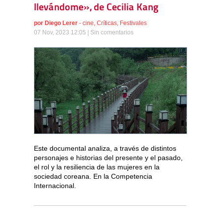
llevándome», de Cecilia Kang
por
Diego Lerer
-
cine
,
Críticas
,
Festivales
07 Nov, 2023 12:05 |
Sin comentarios
Este documental analiza, a través de distintos
personajes e historias del presente y el pasado,
el rol y la resiliencia de las mujeres en la
sociedad coreana. En la Competencia
Internacional.