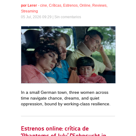
por
Lerer
-
cine
,
Críticas
,
Estrenos
,
Online
,
Reviews
,
Streaming
05 Jul, 2026 09:29 |
Sin comentarios
In a small German town, three women across
time navigate chance, dreams, and quiet
oppression, bound by working-class resilience.
Estrenos online: crítica de