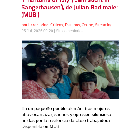
‘Phantoms of July’ (‘Sehnsucht in
Sangerhausen’), de Julian Radlmaier
(MUBI)
por
Lerer
-
cine
,
Críticas
,
Estrenos
,
Online
,
Streaming
05 Jul, 2026 09:20 |
Sin comentarios
En un pequeño pueblo alemán, tres mujeres
atraviesan azar, sueños y opresión silenciosa,
unidas por la resiliencia de clase trabajadora.
Disponible en MUBI.