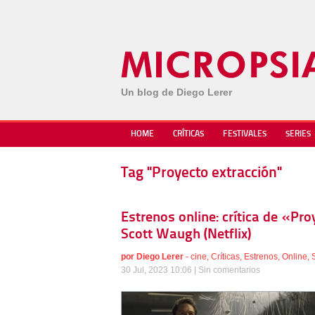
Un blog de Diego Lerer
HOME
CRÍTICAS
FESTIVALES
SERIES
Tag "Proyecto extracción"
Estrenos online: crítica de «Pro
Scott Waugh (Netflix)
por
Diego Lerer
-
cine
,
Críticas
,
Estrenos
,
Online
,
30 Jul, 2023 10:06 |
Sin comentarios