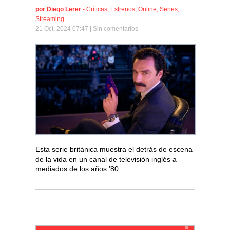
por
Diego Lerer
-
Críticas
,
Estrenos
,
Online
,
Series
,
Streaming
21 Oct, 2024 07:47 |
Sin comentarios
Esta serie británica muestra el detrás de escena
de la vida en un canal de televisión inglés a
mediados de los años ’80.