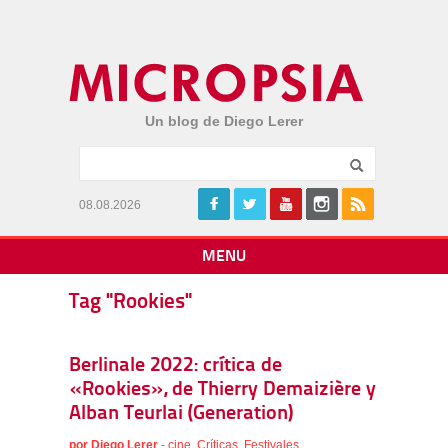
Un blog de Diego Lerer
08.08.2026
MENU
Tag "Rookies"
Berlinale 2022: crítica de
«Rookies», de Thierry Demaizière y
Alban Teurlai (Generation)
por
Diego Lerer
-
cine
,
Críticas
,
Festivales