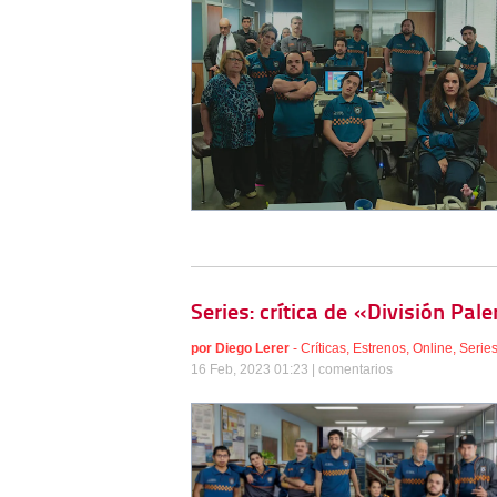
Series: crítica de «División Pal
por
Diego Lerer
-
Críticas
,
Estrenos
,
Online
,
Serie
16 Feb, 2023 01:23 |
comentarios