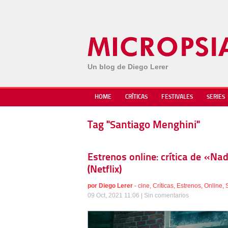
Un blog de Diego Lerer
HOME
CRÍTICAS
FESTIVALES
SERIES
Tag "Santiago Menghini"
Estrenos online: crítica de «Na
(Netflix)
por
Diego Lerer
-
cine
,
Críticas
,
Estrenos
,
Online
,
09 Oct, 2021 11:06 |
Sin comentarios