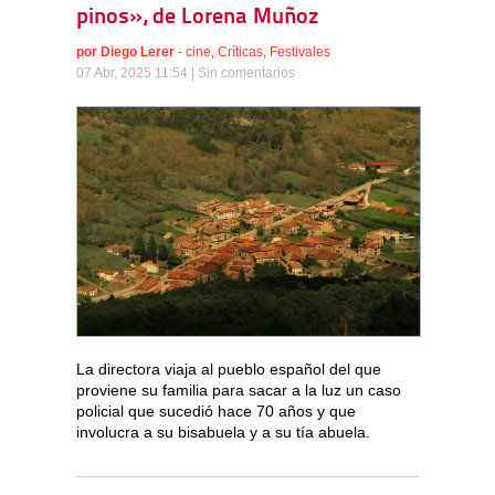
pinos», de Lorena Muñoz
por
Diego Lerer
-
cine
,
Críticas
,
Festivales
07 Abr, 2025 11:54 |
Sin comentarios
La directora viaja al pueblo español del que
proviene su familia para sacar a la luz un caso
policial que sucedió hace 70 años y que
involucra a su bisabuela y a su tía abuela.