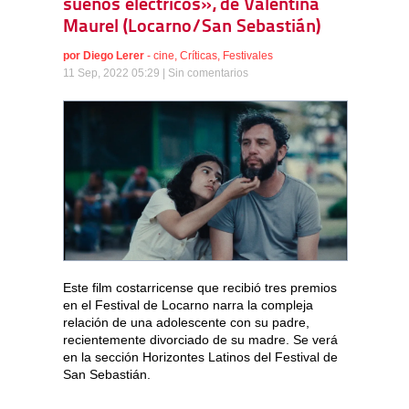
sueños eléctricos», de Valentina
Maurel (Locarno/San Sebastián)
por
Diego Lerer
-
cine
,
Críticas
,
Festivales
11 Sep, 2022 05:29 |
Sin comentarios
Este film costarricense que recibió tres premios
en el Festival de Locarno narra la compleja
relación de una adolescente con su padre,
recientemente divorciado de su madre. Se verá
en la sección Horizontes Latinos del Festival de
San Sebastián.