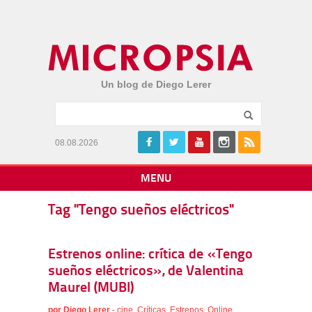
Un blog de Diego Lerer
08.08.2026
MENU
Tag "Tengo sueños eléctricos"
Estrenos online: crítica de «Tengo
sueños eléctricos», de Valentina
Maurel (MUBI)
por
Diego Lerer
-
cine
,
Críticas
,
Estrenos
,
Online
,