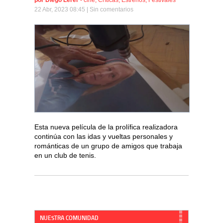
por
Diego Lerer
-
cine
,
Críticas
,
Estrenos
,
Festivales
22 Abr, 2023 08:45 |
Sin comentarios
Esta nueva película de la prolífica realizadora
continúa con las idas y vueltas personales y
románticas de un grupo de amigos que trabaja
en un club de tenis.
NUESTRA COMUNIDAD