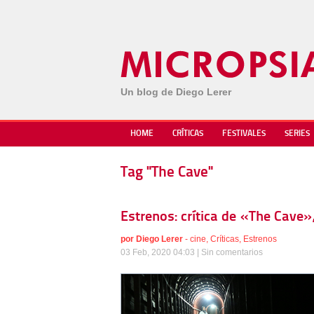
Un blog de Diego Lerer
HOME
CRÍTICAS
FESTIVALES
SERIES
Tag "The Cave"
Estrenos: crítica de «The Cave»
por
Diego Lerer
-
cine
,
Críticas
,
Estrenos
03 Feb, 2020 04:03 |
Sin comentarios