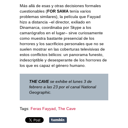
Más allá de esas y otras decisiones formales
cuestionables (
FOR SAMA
tenía varios
problemas similares), la película que Fayyad
hizo a distancia –el director, exiliado en
Dinamarca, coordinaba por Skype a los
camarógrafos en el lugar– sirve curiosamente
como muestra bastante presencial de los
horrores y los sacrificios personales que no se
suelen mostrar en las coberturas televisivas de
estos conflictos bélicos: un panorama funesto,
indescriptible y desesperante de los horrores de
los que es capaz el género humano.
THE CAVE
se exhibe el lunes 3 de
febrero a las 23 por el canal National
Geographic.
Tags:
Feras Fayyad
,
The Cave