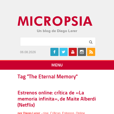
Un blog de Diego Lerer
06.08.2026
MENU
Tag "The Eternal Memory"
Estrenos online: crítica de «La
memoria infinita», de Maite Alberdi
(Netflix)
por
Diego Lerer
-
cine
,
Críticas
,
Estrenos
,
Online
,