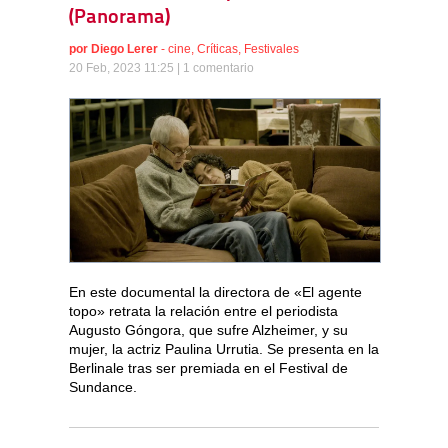
(Panorama)
por
Diego Lerer
-
cine
,
Críticas
,
Festivales
20 Feb, 2023 11:25 |
1 comentario
En este documental la directora de «El agente
topo» retrata la relación entre el periodista
Augusto Góngora, que sufre Alzheimer, y su
mujer, la actriz Paulina Urrutia. Se presenta en la
Berlinale tras ser premiada en el Festival de
Sundance.