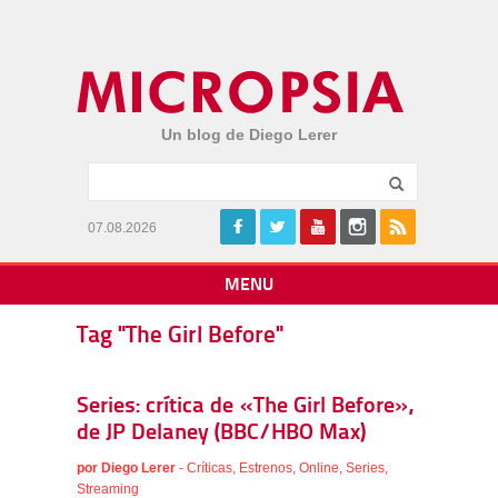
Un blog de Diego Lerer
07.08.2026
MENU
Tag "The Girl Before"
Series: crítica de «The Girl Before»,
de JP Delaney (BBC/HBO Max)
por
Diego Lerer
-
Críticas
,
Estrenos
,
Online
,
Series
,
Streaming