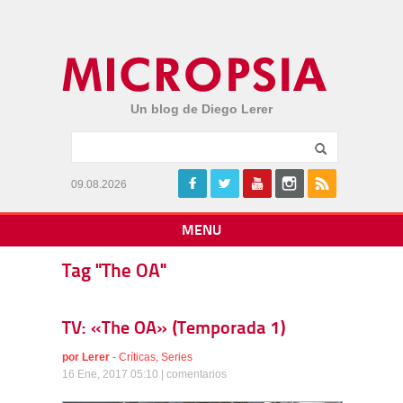
Un blog de Diego Lerer
09.08.2026
MENU
Tag "The OA"
TV: «The OA» (Temporada 1)
por
Lerer
-
Críticas
,
Series
16 Ene, 2017 05:10 |
comentarios