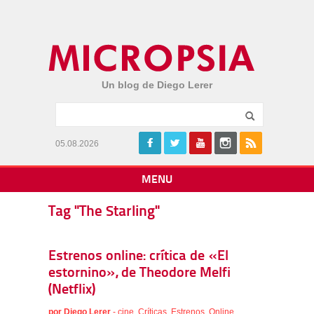
Un blog de Diego Lerer
05.08.2026
MENU
Tag "The Starling"
Estrenos online: crítica de «El
estornino», de Theodore Melfi
(Netflix)
por
Diego Lerer
-
cine
,
Críticas
,
Estrenos
,
Online
,