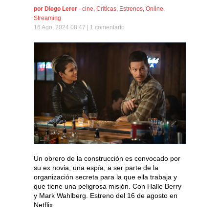
por
Diego Lerer
-
cine
,
Críticas
,
Estrenos
,
Online
,
Streaming
16 Ago, 2024 08:47 |
1 comentario
Un obrero de la construcción es convocado por
su ex novia, una espía, a ser parte de la
organización secreta para la que ella trabaja y
que tiene una peligrosa misión. Con Halle Berry
y Mark Wahlberg. Estreno del 16 de agosto en
Netflix.