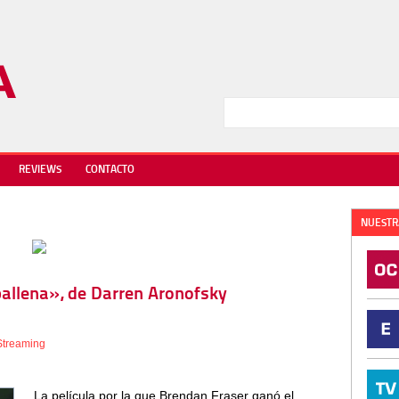
REVIEWS
CONTACTO
NUESTR
 ballena», de Darren Aronofsky
Streaming
La película por la que Brendan Fraser ganó el