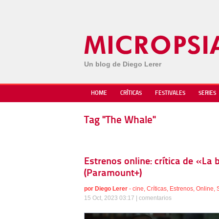
Un blog de Diego Lerer
HOME
CRÍTICAS
FESTIVALES
SERIES
Tag "The Whale"
Estrenos online: crítica de «La
(Paramount+)
por
Diego Lerer
-
cine
,
Críticas
,
Estrenos
,
Online
,
15 Oct, 2023 03:17 |
comentarios