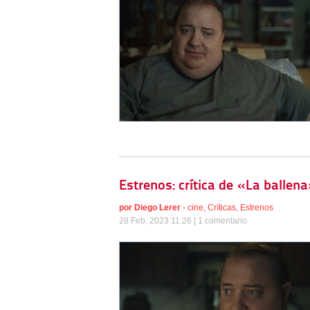
Estrenos: crítica de «La ballen
por
Diego Lerer
-
cine
,
Críticas
,
Estrenos
28 Feb, 2023 11:26 |
1 comentario