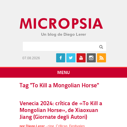
Un blog de Diego Lerer
07.08.2026
MENU
Tag "To Kill a Mongolian Horse"
Venecia 2024: crítica de «To Kill a
Mongolian Horse», de Xiaoxuan
Jiang (Giornate degli Autori)
por
Diego Lerer
-
cine
,
Críticas
,
Festivales