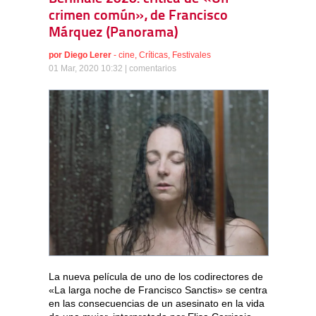
crimen común», de Francisco
Márquez (Panorama)
por
Diego Lerer
-
cine
,
Críticas
,
Festivales
01 Mar, 2020 10:32 |
comentarios
La nueva película de uno de los codirectores de
«La larga noche de Francisco Sanctis» se centra
en las consecuencias de un asesinato en la vida