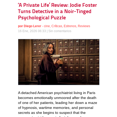
‘A Private Life’ Review: Jodie Foster
Turns Detective in a Noir-Tinged
Psychological Puzzle
por
Diego Lerer
-
cine
,
Críticas
,
Estrenos
,
Reviews
16 Ene, 2026 06:33 |
Sin comentarios
A detached American psychiatrist living in Paris
becomes emotionally unmoored after the death
of one of her patients, leading her down a maze
of hypnosis, wartime memories, and personal
secrets as she begins to suspect that the