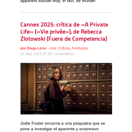
apparent suicide may, in fact, be murder.
Cannes 2025: crítica de «A Private
Life» («Vie privée»), de Rebecca
Zlotowski (Fuera de Competencia)
por
Diego Lerer
-
cine
,
Críticas
,
Festivales
21 May, 2025 07:38 |
comentarios
Jodie Foster encarna a una psiquiatra que se
pone a investigar el aparente y sorpresivo