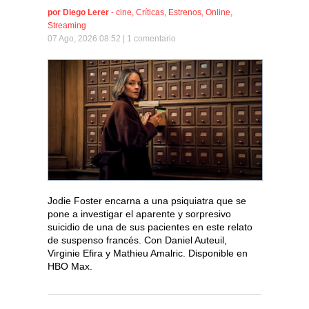
por
Diego Lerer
-
cine
,
Críticas
,
Estrenos
,
Online
,
Streaming
07 Ago, 2026 08:52 |
1 comentario
Jodie Foster encarna a una psiquiatra que se
pone a investigar el aparente y sorpresivo
suicidio de una de sus pacientes en este relato
de suspenso francés. Con Daniel Auteuil,
Virginie Efira y Mathieu Amalric. Disponible en
HBO Max.