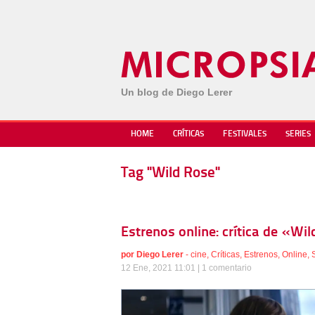
Un blog de Diego Lerer
HOME
CRÍTICAS
FESTIVALES
SERIES
Tag "Wild Rose"
Estrenos online: crítica de «W
por
Diego Lerer
-
cine
,
Críticas
,
Estrenos
,
Online
,
12 Ene, 2021 11:01 |
1 comentario