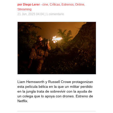
por
Diego Lerer
-
cine
,
Críticas
,
Estrenos
,
Online
,
Streaming
21 Jun, 2025 04:04 |
1 comentario
Liam Hemsworth y Russell Crowe protagonizan
esta película bélica en la que un militar perdido
en la jungla trata de sobrevivir con la ayuda de
un colega que lo apoya con drones. Estreno de
Netflix.