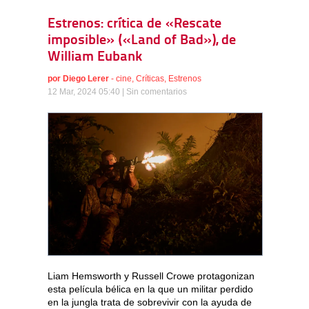
Estrenos: crítica de «Rescate
imposible» («Land of Bad»), de
William Eubank
por
Diego Lerer
-
cine
,
Críticas
,
Estrenos
12 Mar, 2024 05:40 |
Sin comentarios
Liam Hemsworth y Russell Crowe protagonizan
esta película bélica en la que un militar perdido
en la jungla trata de sobrevivir con la ayuda de