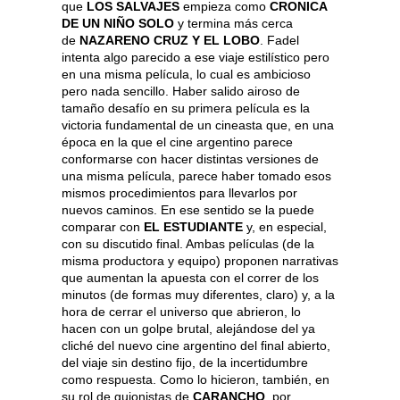
que
LOS SALVAJES
empieza como
CRONICA
DE UN NIÑO SOLO
y termina más cerca
de
NAZARENO CRUZ Y EL LOBO
. Fadel
intenta algo parecido a ese viaje estilístico pero
en una misma película, lo cual es ambicioso
pero nada sencillo. Haber salido airoso de
tamaño desafío en su primera película es la
victoria fundamental de un cineasta que, en una
época en la que el cine argentino parece
conformarse con hacer distintas versiones de
una misma película, parece haber tomado esos
mismos procedimientos para llevarlos por
nuevos caminos. En ese sentido se la puede
comparar con
EL ESTUDIANTE
y, en especial,
con su discutido final. Ambas películas (de la
misma productora y equipo) proponen narrativas
que aumentan la apuesta con el correr de los
minutos (de formas muy diferentes, claro) y, a la
hora de cerrar el universo que abrieron, lo
hacen con un golpe brutal, alejándose del ya
cliché del nuevo cine argentino del final abierto,
del viaje sin destino fijo, de la incertidumbre
como respuesta. Como lo hicieron, también, en
su rol de guionistas de
CARANCHO
, por