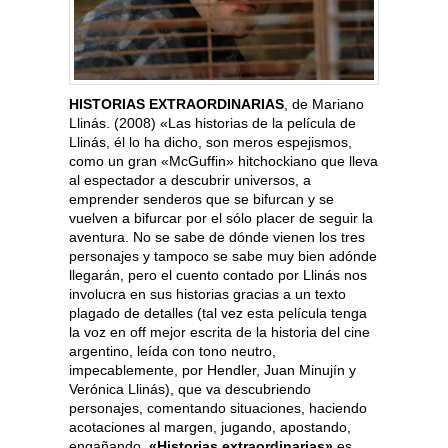
HISTORIAS EXTRAORDINARIAS
, de Mariano
Llinás. (2008) «Las historias de la película de
Llinás, él lo ha dicho, son meros espejismos,
como un gran «McGuffin» hitchockiano que lleva
al espectador a descubrir universos, a
emprender senderos que se bifurcan y se
vuelven a bifurcar por el sólo placer de seguir la
aventura. No se sabe de dónde vienen los tres
personajes y tampoco se sabe muy bien adónde
llegarán, pero el cuento contado por Llinás nos
involucra en sus historias gracias a un texto
plagado de detalles (tal vez esta película tenga
la voz en off mejor escrita de la historia del cine
argentino, leída con tono neutro,
impecablemente, por Hendler, Juan Minujín y
Verónica Llinás), que va descubriendo
personajes, comentando situaciones, haciendo
acotaciones al margen, jugando, apostando,
engañando.
«Historias extraordinarias»
es