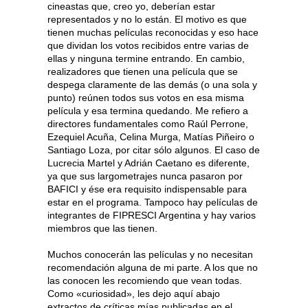
cineastas que, creo yo, deberían estar
representados y no lo están. El motivo es que
tienen muchas películas reconocidas y eso hace
que dividan los votos recibidos entre varias de
ellas y ninguna termine entrando. En cambio,
realizadores que tienen una película que se
despega claramente de las demás (o una sola y
punto) reúnen todos sus votos en esa misma
película y esa termina quedando. Me refiero a
directores fundamentales como Raúl Perrone,
Ezequiel Acuña, Celina Murga, Matías Piñeiro o
Santiago Loza, por citar sólo algunos. El caso de
Lucrecia Martel y Adrián Caetano es diferente,
ya que sus largometrajes nunca pasaron por
BAFICI y ése era requisito indispensable para
estar en el programa. Tampoco hay películas de
integrantes de FIPRESCI Argentina y hay varios
miembros que las tienen.
Muchos conocerán las películas y no necesitan
recomendación alguna de mi parte. A los que no
las conocen les recomiendo que vean todas.
Como «curiosidad», les dejo aquí abajo
extractos de críticas mías publicadas en el