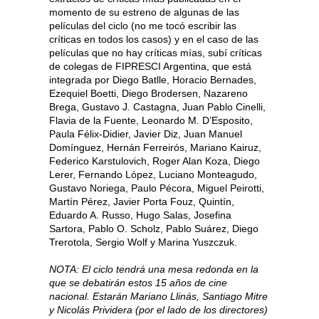
momento de su estreno de algunas de las
películas del ciclo (no me tocó escribir las
críticas en todos los casos) y en el caso de las
películas que no hay críticas mías, subí críticas
de colegas de FIPRESCI Argentina, que está
integrada por Diego Batlle, Horacio Bernades,
Ezequiel Boetti, Diego Brodersen, Nazareno
Brega, Gustavo J. Castagna, Juan Pablo Cinelli,
Flavia de la Fuente, Leonardo M. D’Esposito,
Paula Félix-Didier, Javier Diz, Juan Manuel
Domínguez, Hernán Ferreirós, Mariano Kairuz,
Federico Karstulovich, Roger Alan Koza, Diego
Lerer, Fernando López, Luciano Monteagudo,
Gustavo Noriega, Paulo Pécora, Miguel Peirotti,
Martín Pérez, Javier Porta Fouz, Quintín,
Eduardo A. Russo, Hugo Salas, Josefina
Sartora, Pablo O. Scholz, Pablo Suárez, Diego
Trerotola, Sergio Wolf y Marina Yuszczuk.
NOTA: El ciclo tendrá una mesa redonda en la
que se debatirán estos 15 años de cine
nacional. Estarán Mariano Llinás, Santiago Mitre
y Nicolás Prividera (por el lado de los directores)