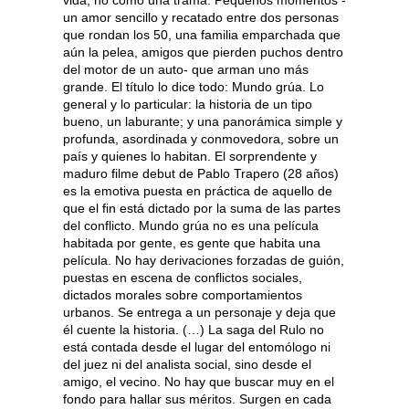
vida; no como una trama. Pequeños momentos -
un amor sencillo y recatado entre dos personas
que rondan los 50, una familia emparchada que
aún la pelea, amigos que pierden puchos dentro
del motor de un auto- que arman uno más
grande. El título lo dice todo: Mundo grúa. Lo
general y lo particular: la historia de un tipo
bueno, un laburante; y una panorámica simple y
profunda, asordinada y conmovedora, sobre un
país y quienes lo habitan. El sorprendente y
maduro filme debut de Pablo Trapero (28 años)
es la emotiva puesta en práctica de aquello de
que el fin está dictado por la suma de las partes
del conflicto. Mundo grúa no es una película
habitada por gente, es gente que habita una
película. No hay derivaciones forzadas de guión,
puestas en escena de conflictos sociales,
dictados morales sobre comportamientos
urbanos. Se entrega a un personaje y deja que
él cuente la historia. (…) La saga del Rulo no
está contada desde el lugar del entomólogo ni
del juez ni del analista social, sino desde el
amigo, el vecino. No hay que buscar muy en el
fondo para hallar sus méritos. Surgen en cada