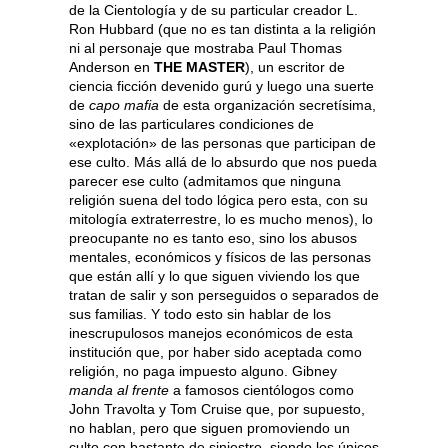
de la Cientología y de su particular creador L.
Ron Hubbard (que no es tan distinta a la religión
ni al personaje que mostraba Paul Thomas
Anderson en
THE MASTER
), un escritor de
ciencia ficción devenido gurú y luego una suerte
de
capo mafia
de esta organización secretísima,
sino de las particulares condiciones de
«explotación» de las personas que participan de
ese culto. Más allá de lo absurdo que nos pueda
parecer ese culto (admitamos que ninguna
religión suena del todo lógica pero esta, con su
mitología extraterrestre, lo es mucho menos), lo
preocupante no es tanto eso, sino los abusos
mentales, económicos y físicos de las personas
que están allí y lo que siguen viviendo los que
tratan de salir y son perseguidos o separados de
sus familias. Y todo esto sin hablar de los
inescrupulosos manejos económicos de esta
institución que, por haber sido aceptada como
religión, no paga impuesto alguno. Gibney
manda al frente
a famosos cientólogos como
John Travolta y Tom Cruise que, por supuesto,
no hablan, pero que siguen promoviendo un
culto con bastante de siniestro, siendo los únicos