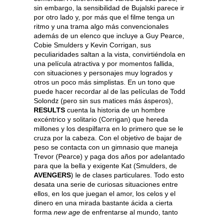
sin embargo, la sensibilidad de Bujalski parece ir
por otro lado y, por más que el filme tenga un
ritmo y una trama algo más convencionales
además de un elenco que incluye a Guy Pearce,
Cobie Smulders y Kevin Corrigan, sus
peculiaridades saltan a la vista, convirtiéndola en
una película atractiva y por momentos fallida,
con situaciones y personajes muy logrados y
otros un poco más simplistas. En un tono que
puede hacer recordar al de las películas de Todd
Solondz (pero sin sus matices más ásperos),
RESULTS
cuenta la historia de un hombre
excéntrico y solitario (Corrigan) que hereda
millones y los despilfarra en lo primero que se le
cruza por la cabeza. Con el objetivo de bajar de
peso se contacta con un gimnasio que maneja
Trevor (Pearce) y paga dos años por adelantado
para que la bella y exigente Kat (Smulders, de
AVENGERS
) le de clases particulares. Todo esto
desata una serie de curiosas situaciones entre
ellos, en los que juegan el amor, los celos y el
dinero en una mirada bastante ácida a cierta
forma
new age
de enfrentarse al mundo, tanto