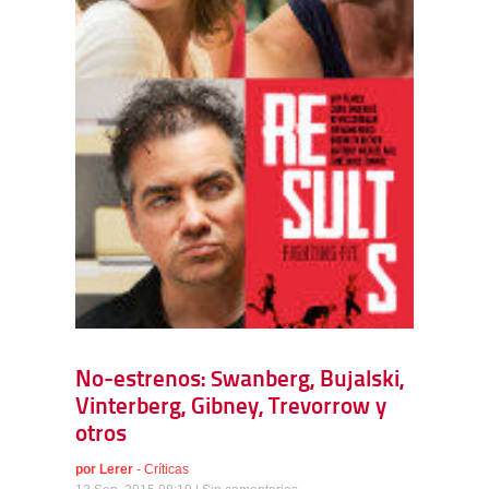
No-estrenos: Swanberg, Bujalski,
Vinterberg, Gibney, Trevorrow y
otros
por
Lerer
-
Críticas