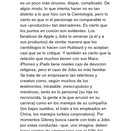
es un poco más sinuoso, dispar, complicado. De
algún modo, lo que intenta hacer no es tan
distinto a lo que hizo con la Cientología, pero lo
cierto es que ni el personaje es comparable ni
sus «productos» tan aterradores. Es cierto que
los puntos en común son evidentes. Los
fanáticos de Apple y Jobs lo veneran (a él y a
sus productos) de similar manera que los
cientólogos lo hacen con Hubbard y no aceptan
casi que se lo critique. Y también es cierto que la
relación que muchos tienen con sus Macs,
iPhones y iPads tiene niveles casi de devoción
religiosa, pero el caso de Jobs es más familiar.
Se trata de un empresario tan talentoso y
creativo como, según muchos de los
testimonios, intratable, inescrupuloso y
mentiroso, tanto en lo personal (su hija no
reconocida, la gente a la que arruinó en su
carrera) como en los manejos de su compañía
(los bajos sueldos, el trato a los empleados en
China, los manejos turbios corporativos). Por
momentos Gibney busca caerle con todo a Jobs
por estas conductas –que, uno imagina, deben
tener cientos de empresarios con el 10% del