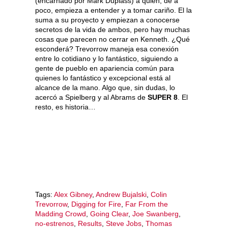
(encarnado por Mark Duplass) a quien, de a
poco, empieza a entender y a tomar cariño. El la
suma a su proyecto y empiezan a conocerse
secretos de la vida de ambos, pero hay muchas
cosas que parecen no cerrar en Kenneth. ¿Qué
esconderá? Trevorrow maneja esa conexión
entre lo cotidiano y lo fantástico, siguiendo a
gente de pueblo en apariencia común para
quienes lo fantástico y excepcional está al
alcance de la mano. Algo que, sin dudas, lo
acercó a Spielberg y al Abrams de
SUPER 8
. El
resto, es historia…
Tags:
Alex Gibney
,
Andrew Bujalski
,
Colin
Trevorrow
,
Digging for Fire
,
Far From the
Madding Crowd
,
Going Clear
,
Joe Swanberg
,
no-estrenos
,
Results
,
Steve Jobs
,
Thomas