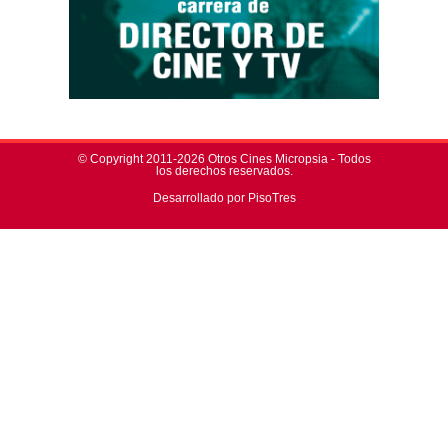
© Copyright 2011-2026 Otros Cines Micropsia - Todos
los derechos reservados.
Desarrollado por PisoTres