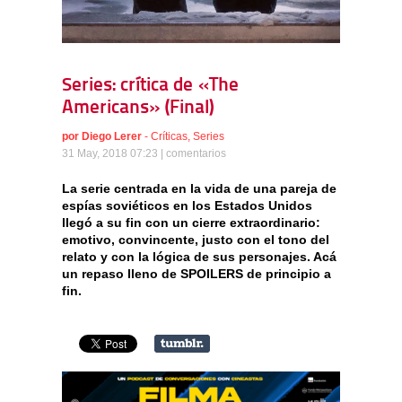
Series: crítica de «The
Americans» (Final)
por
Diego Lerer
-
Críticas
,
Series
31 May, 2018 07:23 |
comentarios
La serie centrada en la vida de una pareja de
espías soviéticos en los Estados Unidos
llegó a su fin con un cierre extraordinario:
emotivo, convincente, justo con el tono del
relato y con la lógica de sus personajes. Acá
un repaso lleno de SPOILERS de principio a
fin.