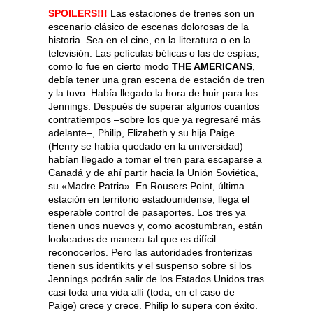
SPOILERS!!!
Las estaciones de trenes son un
escenario clásico de escenas dolorosas de la
historia. Sea en el cine, en la literatura o en la
televisión. Las películas bélicas o las de espías,
como lo fue en cierto modo
THE AMERICANS
,
debía tener una gran escena de estación de tren
y la tuvo. Había llegado la hora de huir para los
Jennings. Después de superar algunos cuantos
contratiempos –sobre los que ya regresaré más
adelante–, Philip, Elizabeth y su hija Paige
(Henry se había quedado en la universidad)
habían llegado a tomar el tren para escaparse a
Canadá y de ahí partir hacia la Unión Soviética,
su «Madre Patria». En Rousers Point, última
estación en territorio estadounidense, llega el
esperable control de pasaportes. Los tres ya
tienen unos nuevos y, como acostumbran, están
lookeados de manera tal que es difícil
reconocerlos. Pero las autoridades fronterizas
tienen sus identikits y el suspenso sobre si los
Jennings podrán salir de los Estados Unidos tras
casi toda una vida allí (toda, en el caso de
Paige) crece y crece. Philip lo supera con éxito.