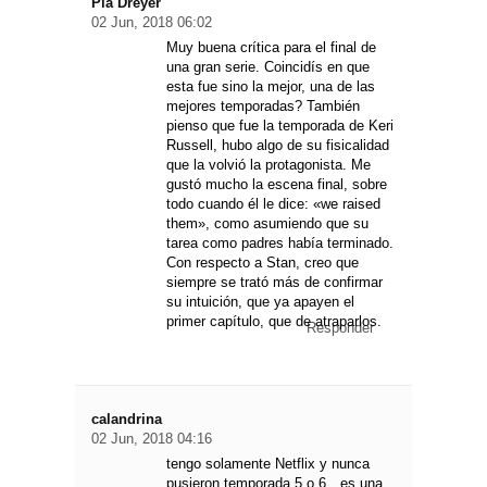
Pía Dreyer
02 Jun, 2018 06:02
Muy buena crítica para el final de
una gran serie. Coincidís en que
esta fue sino la mejor, una de las
mejores temporadas? También
pienso que fue la temporada de Keri
Russell, hubo algo de su fisicalidad
que la volvió la protagonista. Me
gustó mucho la escena final, sobre
todo cuando él le dice: «we raised
them», como asumiendo que su
tarea como padres había terminado.
Con respecto a Stan, creo que
siempre se trató más de confirmar
su intuición, que ya apayen el
primer capítulo, que de atraparlos.
Responder
calandrina
02 Jun, 2018 04:16
tengo solamente Netflix y nunca
pusieron temporada 5 o 6…es una