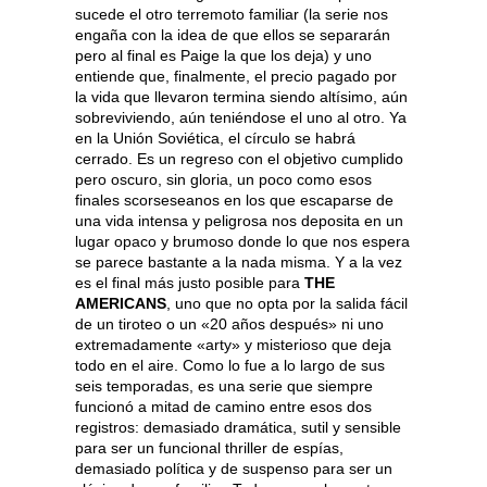
sucede el otro terremoto familiar (la serie nos
engaña con la idea de que ellos se separarán
pero al final es Paige la que los deja) y uno
entiende que, finalmente, el precio pagado por
la vida que llevaron termina siendo altísimo, aún
sobreviviendo, aún teniéndose el uno al otro. Ya
en la Unión Soviética, el círculo se habrá
cerrado. Es un regreso con el objetivo cumplido
pero oscuro, sin gloria, un poco como esos
finales scorseseanos en los que escaparse de
una vida intensa y peligrosa nos deposita en un
lugar opaco y brumoso donde lo que nos espera
se parece bastante a la nada misma. Y a la vez
es el final más justo posible para
THE
AMERICANS
, uno que no opta por la salida fácil
de un tiroteo o un «20 años después» ni uno
extremadamente «arty» y misterioso que deja
todo en el aire. Como lo fue a lo largo de sus
seis temporadas, es una serie que siempre
funcionó a mitad de camino entre esos dos
registros: demasiado dramática, sutil y sensible
para ser un funcional thriller de espías,
demasiado política y de suspenso para ser un