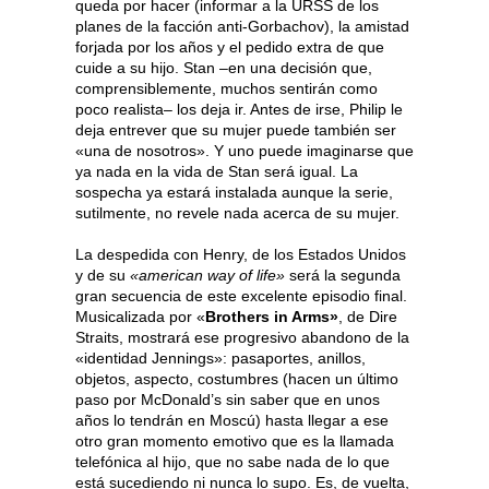
queda por hacer (informar a la URSS de los
planes de la facción anti-Gorbachov), la amistad
forjada por los años y el pedido extra de que
cuide a su hijo. Stan –en una decisión que,
comprensiblemente, muchos sentirán como
poco realista– los deja ir. Antes de irse, Philip le
deja entrever que su mujer puede también ser
«una de nosotros». Y uno puede imaginarse que
ya nada en la vida de Stan será igual. La
sospecha ya estará instalada aunque la serie,
sutilmente, no revele nada acerca de su mujer.
La despedida con Henry, de los Estados Unidos
y de su
«american way of life»
será la segunda
gran secuencia de este excelente episodio final.
Musicalizada por «
Brothers in Arms»
, de Dire
Straits, mostrará ese progresivo abandono de la
«identidad Jennings»: pasaportes, anillos,
objetos, aspecto, costumbres (hacen un último
paso por McDonald’s sin saber que en unos
años lo tendrán en Moscú) hasta llegar a ese
otro gran momento emotivo que es la llamada
telefónica al hijo, que no sabe nada de lo que
está sucediendo ni nunca lo supo. Es, de vuelta,