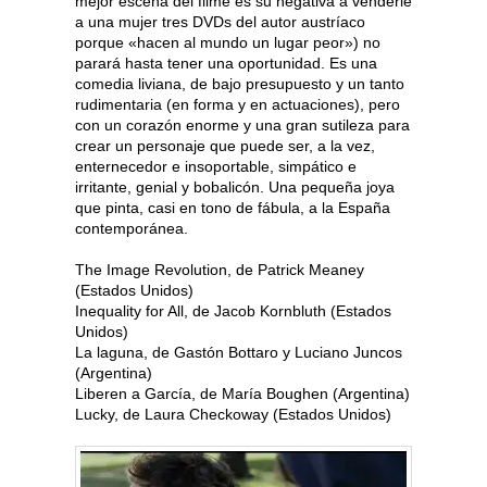
mejor escena del filme es su negativa a venderle
a una mujer tres DVDs del autor austríaco
porque «hacen al mundo un lugar peor») no
parará hasta tener una oportunidad. Es una
comedia liviana, de bajo presupuesto y un tanto
rudimentaria (en forma y en actuaciones), pero
con un corazón enorme y una gran sutileza para
crear un personaje que puede ser, a la vez,
enternecedor e insoportable, simpático e
irritante, genial y bobalicón. Una pequeña joya
que pinta, casi en tono de fábula, a la España
contemporánea.
The Image Revolution, de Patrick Meaney
(Estados Unidos)
Inequality for All, de Jacob Kornbluth (Estados
Unidos)
La laguna, de Gastón Bottaro y Luciano Juncos
(Argentina)
Liberen a García, de María Boughen (Argentina)
Lucky, de Laura Checkoway (Estados Unidos)