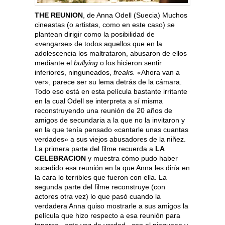
THE REUNION
, de Anna Odell (Suecia) Muchos
cineastas (o artistas, como en este caso) se
plantean dirigir como la posibilidad de
«vengarse» de todos aquellos que en la
adolescencia los maltrataron, abusaron de ellos
mediante el
bullying
o los hicieron sentir
inferiores, ninguneados,
freaks.
«Ahora van a
ver», parece ser su lema detrás de la cámara.
Todo eso está en esta película bastante irritante
en la cual Odell se interpreta a sí misma
reconstruyendo una reunión de 20 años de
amigos de secundaria a la que no la invitaron y
en la que tenía pensado «cantarle unas cuantas
verdades» a sus viejos abusadores de la niñez.
La primera parte del filme recuerda a
LA
CELEBRACION
y muestra cómo pudo haber
sucedido esa reunión en la que Anna les diría en
la cara lo terribles que fueron con ella. La
segunda parte del filme reconstruye (con
actores otra vez) lo que pasó cuando la
verdadera Anna quiso mostrarle a sus amigos la
película que hizo respecto a esa reunión para
toparse –esta vez de verdad– con el ninguneo y