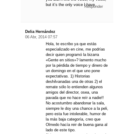
but it’s the only voice I have.
Responder
Delia Hernández
06 Abr, 2014 07:57
Hola, te escribo ya que estás
especializado en cine, me podrías
decir quien programó la bizarra
«Gente en sitios»? lamento mucho
por la pérdida de tiempo y dinero de
un domingo en el que uno pone
expectativas. 1) Historias
deshilvanadas una de otras 2) el
remate sólo lo entienden algunos
amigos del director, osea, una
pavada que no hace reír a nadie!!
No acostumbro abandonar la sala,
siempre le doy una chance a la peli,
pero esta fue intolerable, humor de
la más baja categoría, creo que
Olmedo hacía reir de buena gana al
lado de este tipo.