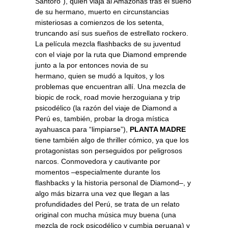
Santoro”), quien viaja al Amazonas tras el sueño
de su hermano, muerto en circunstancias
misteriosas a comienzos de los setenta,
truncando así sus sueños de estrellato rockero.
La película mezcla flashbacks de su juventud
con el viaje por la ruta que Diamond emprende
junto a la por entonces novia de su
hermano, quien se mudó a Iquitos, y los
problemas que encuentran allí. Una mezcla de
biopic de rock, road movie herzoguiana y trip
psicodélico (la razón del viaje de Diamond a
Perú es, también, probar la droga mística
ayahuasca para “limpiarse”),
PLANTA MADRE
tiene también algo de thriller cómico, ya que los
protagonistas son perseguidos por peligrosos
narcos. Conmovedora y cautivante por
momentos –especialmente durante los
flashbacks y la historia personal de Diamond–, y
algo más bizarra una vez que llegan a las
profundidades del Perú, se trata de un relato
original con mucha música muy buena (una
mezcla de rock psicodélico y cumbia peruana) y