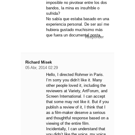
imposible no pivotear entre los dos
bandos, la mina es insufrible o
sufrida?
No sabía que estaba basado en una
experiencia personal. De ser así me
hubiera gustado muchisimo más
que fuera un documental posta.
Responder
Richard Misek
05 Abr, 2014 02:29
Hello, I directed Rohmer in Paris.
I’m sorry you didn’t like it. Many
other people loved it, including the
reviewers at Variety, ArtForum, and
Screen International. I can accept
that some may not like it. But if you
publish a review of it, I think that I
as a film-maker deserve a serious
and thoughtful response based on a
viewing of the entire film.
Incidentally, I can understand that
you didn’t like the voice, my voice,