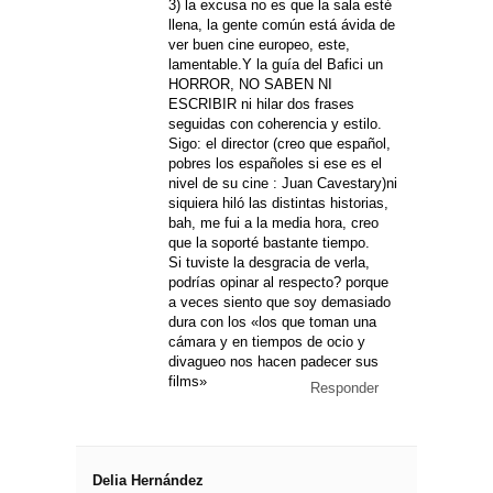
3) la excusa no es que la sala esté
llena, la gente común está ávida de
ver buen cine europeo, este,
lamentable.Y la guía del Bafici un
HORROR, NO SABEN NI
ESCRIBIR ni hilar dos frases
seguidas con coherencia y estilo.
Sigo: el director (creo que español,
pobres los españoles si ese es el
nivel de su cine : Juan Cavestary)ni
siquiera hiló las distintas historias,
bah, me fui a la media hora, creo
que la soporté bastante tiempo.
Si tuviste la desgracia de verla,
podrías opinar al respecto? porque
a veces siento que soy demasiado
dura con los «los que toman una
cámara y en tiempos de ocio y
divagueo nos hacen padecer sus
films»
Responder
Delia Hernández