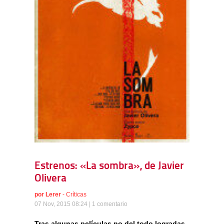
Estrenos: «La sombra», de Javier
Olivera
por
Lerer
-
Críticas
07 Nov, 2015 08:24 |
1 comentario
Tras algunas películas no del todo logradas