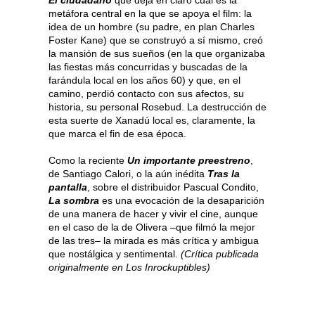
El ciudadano
que deja en claro cuál es la
metáfora central en la que se apoya el film: la
idea de un hombre (su padre, en plan Charles
Foster Kane) que se construyó a sí mismo, creó
la mansión de sus sueños (en la que organizaba
las fiestas más concurridas y buscadas de la
farándula local en los años 60) y que, en el
camino, perdió contacto con sus afectos, su
historia, su personal Rosebud. La destrucción de
esta suerte de Xanadú local es, claramente, la
que marca el fin de esa época.
Como la reciente
Un importante preestreno
,
de Santiago Calori, o la aún inédita
Tras la
pantalla
, sobre el distribuidor Pascual Condito,
La sombra
es una evocación de la desaparición
de una manera de hacer y vivir el cine, aunque
en el caso de la de Olivera –que filmó la mejor
de las tres– la mirada es más crítica y ambigua
que nostálgica y sentimental.
(Crítica publicada
originalmente en Los Inrockuptibles)