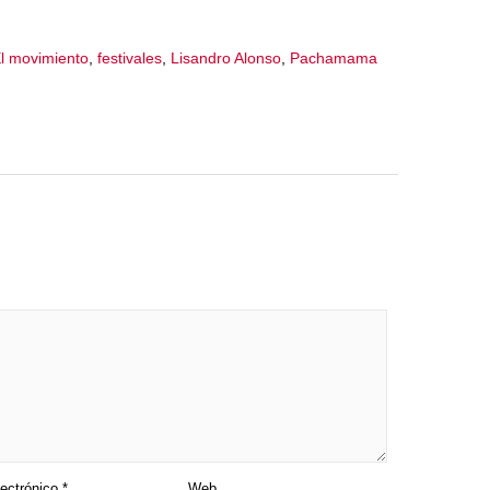
l movimiento
,
festivales
,
Lisandro Alonso
,
Pachamama
lectrónico
*
Web