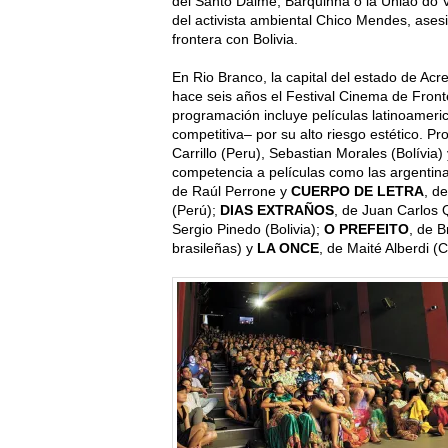
del Santo Daime, Barquinha o la União do V
del activista ambiental Chico Mendes, ases
frontera con Bolivia.
En Rio Branco, la capital del estado de Acre 
hace seis años el Festival Cinema de Fro
programación incluye películas latinoameri
competitiva– por su alto riesgo estético. P
Carrillo (Peru), Sebastian Morales (Bolívia) y
competencia a películas como las argentin
de Raúl Perrone y
CUERPO DE LETRA
, de
(Perú);
DIAS EXTRAÑOS
, de Juan Carlos
Sergio Pinedo (Bolivia);
O PREFEITO
, de 
brasileñas) y
LA ONCE
, de Maité Alberdi (C