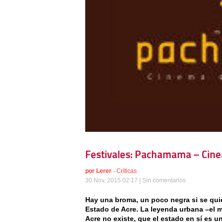
Festivales: Pachamama – Cine
por
Lerer
-
Críticas
30 Nov, 2015 02:17 |
Sin comentarios
Hay una broma, un poco negra si se qui
Estado de Acre. La leyenda urbana –el m
Acre no existe, que el estado en sí es 