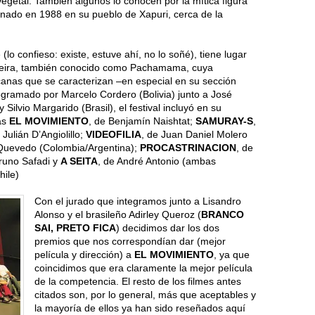
egetal. También algunos lo conocen por la mítica figura
inado en 1988 en su pueblo de Xapuri, cerca de la
(lo confieso: existe, estuve ahí, no lo soñé), tiene lugar
nteira, también conocido como Pachamama, cuya
canas que se caracterizan –en especial en su sección
rogramado por Marcelo Cordero (Bolivia) junto a José
 Silvio Margarido (Brasil), el festival incluyó en su
as
EL MOVIMIENTO
, de Benjamín Naishtat;
SAMURAY-S
,
 Julián D’Angiolillo;
VIDEOFILIA
, de Juan Daniel Molero
 Quevedo (Colombia/Argentina);
PROCASTRINACION
, de
Bruno Safadi y
A SEITA
, de André Antonio (ambas
hile)
Con el jurado que integramos junto a Lisandro
Alonso y el brasileño Adirley Queroz (
BRANCO
SAI, PRETO FICA
) decidimos dar los dos
premios que nos correspondían dar (mejor
película y dirección) a
EL MOVIMIENTO
, ya que
coincidimos que era claramente la mejor película
de la competencia. El resto de los filmes antes
citados son, por lo general, más que aceptables y
la mayoría de ellos ya han sido reseñados aquí