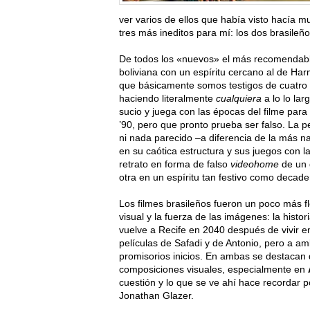
ver varios de ellos que había visto hacía m
tres más ineditos para mí: los dos brasileños
De todos los «nuevos» el más recomendab
boliviana con un espíritu cercano al de Ha
que básicamente somos testigos de cuatr
haciendo literalmente
cualquiera
a lo lo la
sucio y juega con las épocas del filme para
’90, pero que pronto prueba ser falso. La p
ni nada parecido –a diferencia de la más 
en su caótica estructura y sus juegos con la
retrato en forma de falso
videohome
de un 
otra en un espíritu tan festivo como decade
Los filmes brasileños fueron un poco más f
visual y la fuerza de las imágenes: la histo
vuelve a Recife en 2040 después de vivir en
películas de Safadi y de Antonio, pero a amb
promisorios inicios. En ambas se destacan
composiciones visuales, especialmente en
cuestión y lo que se ve ahí hace recordar 
Jonathan Glazer.