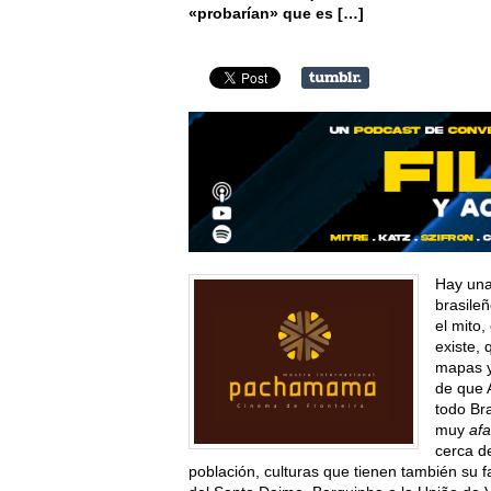
«probarían» que es […]
Hay una
brasile
el mito,
existe,
mapas y
de que 
todo Bra
muy
af
cerca de
población, culturas que tienen también su f