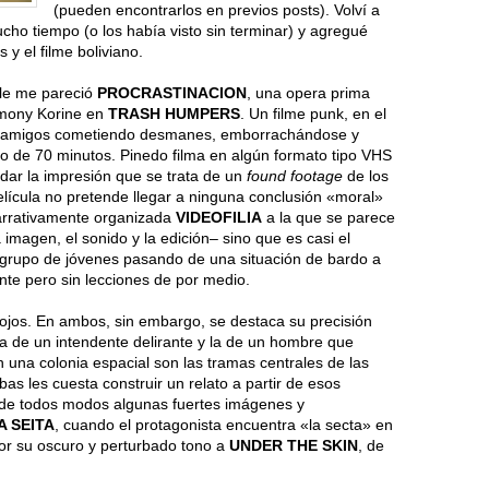
(pueden encontrarlos en previos posts). Volví a
ucho tiempo (o los había visto sin terminar) y agregué
 y el filme boliviano.
le me pareció
PROCRASTINACION
, una opera prima
rmony Korine en
TRASH HUMPERS
. Un filme punk, en el
o amigos cometiendo desmanes, emborrachándose y
rgo de 70 minutos. Pinedo filma en algún formato tipo VHS
 dar la impresión que se trata de un
found footage
de los
elícula no pretende llegar a ninguna conclusión «moral»
narrativamente organizada
VIDEOFILIA
a la que se parece
 imagen, el sonido y la edición– sino que es casi el
grupo de jóvenes pasando de una situación de bardo a
nte pero sin lecciones de por medio.
lojos. En ambos, sin embargo, se destaca su precisión
ria de un intendente delirante y la de un hombre que
 una colonia espacial son las tramas centrales de las
as les cuesta construir un relato a partir de esos
 de todos modos algunas fuertes imágenes y
A SEITA
, cuando el protagonista encuentra «la secta» en
por su oscuro y perturbado tono a
UNDER THE SKIN
, de