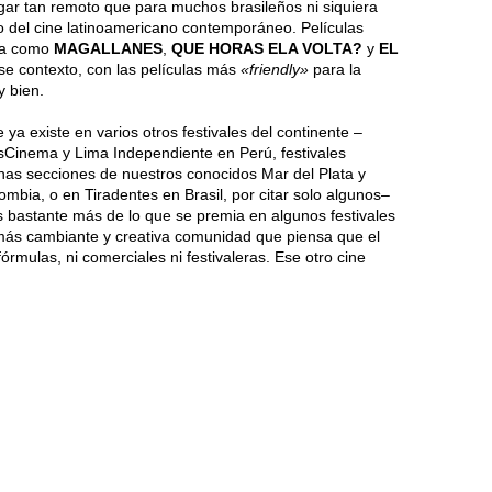
gar tan remoto que para muchos brasileños ni siquiera
o del cine latinoamericano contemporáneo. Películas
ia como
MAGALLANES
,
QUE HORAS ELA VOLTA?
y
EL
se contexto, con las películas más
«friendly»
para la
y bien.
ya existe en varios otros festivales del continente –
sCinema y Lima Independiente en Perú, festivales
nas secciones de nuestros conocidos Mar del Plata y
mbia, o en Tiradentes en Brasil, por citar solo algunos–
s bastante más de lo que se premia en algunos festivales
ás cambiante y creativa comunidad que piensa que el
mulas, ni comerciales ni festivaleras. Ese otro cine