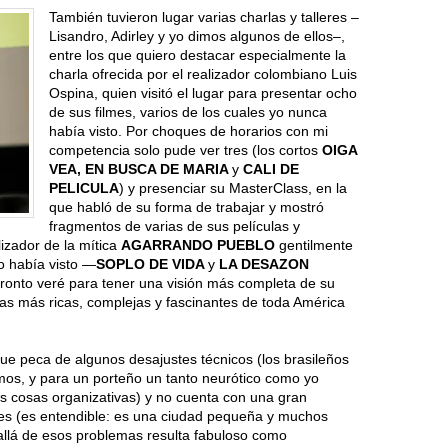
También tuvieron lugar varias charlas y talleres –
Lisandro, Adirley y yo dimos algunos de ellos–,
entre los que quiero destacar especialmente la
charla ofrecida por el realizador colombiano Luis
Ospina, quien visitó el lugar para presentar ocho
de sus filmes, varios de los cuales yo nunca
había visto. Por choques de horarios con mi
competencia solo pude ver tres (los cortos
OIGA
VEA, EN BUSCA DE MARIA
y
CALI DE
PELICULA
) y presenciar su MasterClass, en la
que habló de su forma de trabajar y mostró
fragmentos de varias de sus películas y
lizador de la mítica
AGARRANDO PUEBLO
gentilmente
o había visto —
SOPLO DE VIDA
y
LA DESAZON
pronto veré para tener una visión más completa de su
 las más ricas, complejas y fascinantes de toda América
e peca de algunos desajustes técnicos (los brasileños
amos, y para un porteño un tanto neurótico como yo
s cosas organizativas) y no cuenta con una gran
nes (es entendible: es una ciudad pequeña y muchos
 allá de esos problemas resulta fabuloso como