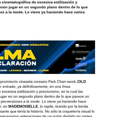
a cinematográfica de excesiva estilización y
arecen jugar en un segundo plano dentro de lo que
es a la mode. Lo viene ya haciendo hace varios
promisorio cineasta coreano Park Chan-wook (
OLD
r entrado, ya definitivamente, en una línea
 excesiva estilización y preciocismo, en la cual las
 jugar en un segundo plano dentro de lo que parece un
y perversiones
a la mode
. Lo viene ya haciendo hace
uí, en
MADEMOISELLE
, lo repite, tirando por la borda
ante que tenía la historia. No sólo la coquetería visual lo
innecesarias reiteraciones de un guión dividido en partes