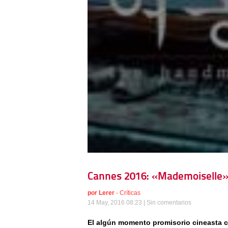
Cannes 2016: «Mademoiselle»
por
Lerer
-
Críticas
14 May, 2016 08:23 |
Sin comentarios
El algún momento promisorio cineasta 