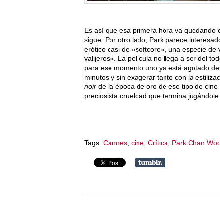
Es así que esa primera hora va quedando c
sigue. Por otro lado, Park parece interesad
erótico casi de «softcore», una especie de
valijeros». La película no llega a ser del t
para ese momento uno ya está agotado de u
minutos y sin exagerar tanto con la estiliza
noir
de la época de oro de ese tipo de cine l
preciosista crueldad que termina jugándole
Tags:
Cannes
,
cine
,
Crítica
,
Park Chan Wo