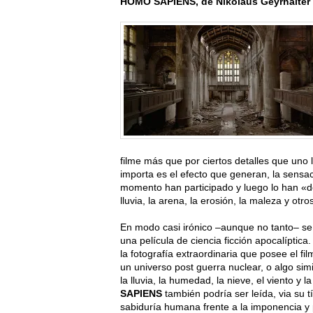
HOMO SAPIENS, de Nikolaus Geyrhalter
filme más que por ciertos detalles que uno l
importa es el efecto que generan, la sens
momento han participado y luego lo han «de
lluvia, la arena, la erosión, la maleza y otro
En modo casi irónico –aunque no tanto– se
una película de ciencia ficción apocalíptic
la fotografía extraordinaria que posee el 
un universo post guerra nuclear, o algo sim
la lluvia, la humedad, la nieve, el viento 
SAPIENS
también podría ser leída, via su tí
sabiduría humana frente a la imponencia y 