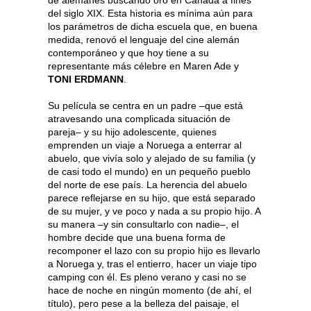
de alemanes buscando oro en Canadá a fines
del siglo XIX. Esta historia es mínima aún para
los parámetros de dicha escuela que, en buena
medida, renovó el lenguaje del cine alemán
contemporáneo y que hoy tiene a su
representante más célebre en Maren Ade y
TONI ERDMANN
.
Su película se centra en un padre –que está
atravesando una complicada situación de
pareja– y su hijo adolescente, quienes
emprenden un viaje a Noruega a enterrar al
abuelo, que vivía solo y alejado de su familia (y
de casi todo el mundo) en un pequeño pueblo
del norte de ese país. La herencia del abuelo
parece reflejarse en su hijo, que está separado
de su mujer, y ve poco y nada a su propio hijo. A
su manera –y sin consultarlo con nadie–, el
hombre decide que una buena forma de
recomponer el lazo con su propio hijo es llevarlo
a Noruega y, tras el entierro, hacer un viaje tipo
camping con él. Es pleno verano y casi no se
hace de noche en ningún momento (de ahí, el
título), pero pese a la belleza del paisaje, el