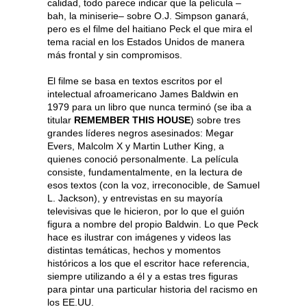
calidad, todo parece indicar que la película –
bah, la miniserie– sobre O.J. Simpson ganará,
pero es el filme del haitiano Peck el que mira el
tema racial en los Estados Unidos de manera
más frontal y sin compromisos.
El filme se basa en textos escritos por el
intelectual afroamericano James Baldwin en
1979 para un libro que nunca terminó (se iba a
titular
REMEMBER THIS HOUSE
) sobre tres
grandes líderes negros asesinados: Megar
Evers, Malcolm X y Martin Luther King, a
quienes conoció personalmente. La película
consiste, fundamentalmente, en la lectura de
esos textos (con la voz, irreconocible, de Samuel
L. Jackson), y entrevistas en su mayoría
televisivas que le hicieron, por lo que el guión
figura a nombre del propio Baldwin. Lo que Peck
hace es ilustrar con imágenes y videos las
distintas temáticas, hechos y momentos
históricos a los que el escritor hace referencia,
siempre utilizando a él y a estas tres figuras
para pintar una particular historia del racismo en
los EE.UU.