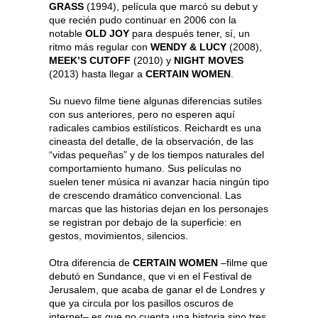
GRASS
(1994), película que marcó su debut y
que recién pudo continuar en 2006 con la
notable
OLD JOY
para después tener, sí, un
ritmo más regular con
WENDY & LUCY
(2008),
MEEK’S CUTOFF
(2010) y
NIGHT MOVES
(2013) hasta llegar a
CERTAIN WOMEN
.
Su nuevo filme tiene algunas diferencias sutiles
con sus anteriores, pero no esperen aquí
radicales cambios estilísticos. Reichardt es una
cineasta del detalle, de la observación, de las
“vidas pequeñas” y de los tiempos naturales del
comportamiento humano. Sus películas no
suelen tener música ni avanzar hacia ningún tipo
de crescendo dramático convencional. Las
marcas que las historias dejan en los personajes
se registran por debajo de la superficie: en
gestos, movimientos, silencios.
Otra diferencia de
CERTAIN WOMEN
–filme que
debutó en Sundance, que vi en el Festival de
Jerusalem, que acaba de ganar el de Londres y
que ya circula por los pasillos oscuros de
internet– es que no cuenta una historia sino tres.