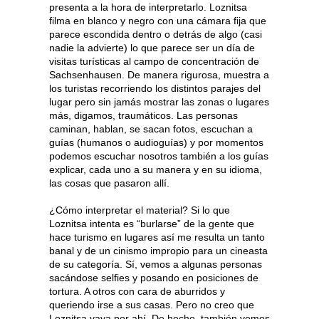
presenta a la hora de interpretarlo. Loznitsa
filma en blanco y negro con una cámara fija que
parece escondida dentro o detrás de algo (casi
nadie la advierte) lo que parece ser un día de
visitas turísticas al campo de concentración de
Sachsenhausen. De manera rigurosa, muestra a
los turistas recorriendo los distintos parajes del
lugar pero sin jamás mostrar las zonas o lugares
más, digamos, traumáticos. Las personas
caminan, hablan, se sacan fotos, escuchan a
guías (humanos o audioguías) y por momentos
podemos escuchar nosotros también a los guías
explicar, cada uno a su manera y en su idioma,
las cosas que pasaron allí.
¿Cómo interpretar el material? Si lo que
Loznitsa intenta es “burlarse” de la gente que
hace turismo en lugares así me resulta un tanto
banal y de un cinismo impropio para un cineasta
de su categoría. Sí, vemos a algunas personas
sacándose selfies y posando en posiciones de
tortura. A otros con cara de aburridos y
queriendo irse a sus casas. Pero no creo que
Loznitsa vaya por ahí. De hecho, también vemos