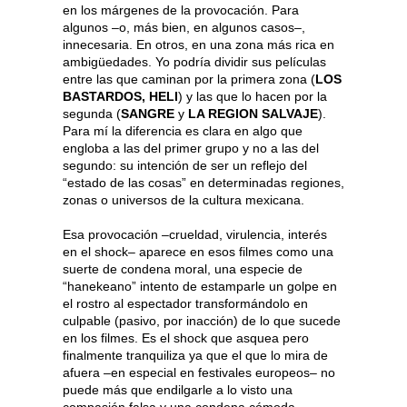
en los márgenes de la provocación. Para
algunos –o, más bien, en algunos casos–,
innecesaria. En otros, en una zona más rica en
ambigüedades. Yo podría dividir sus películas
entre las que caminan por la primera zona (
LOS
BASTARDOS, HELI
) y las que lo hacen por la
segunda (
SANGRE
y
LA REGION SALVAJE
).
Para mí la diferencia es clara en algo que
engloba a las del primer grupo y no a las del
segundo: su intención de ser un reflejo del
“estado de las cosas” en determinadas regiones,
zonas o universos de la cultura mexicana.
Esa provocación –crueldad, virulencia, interés
en el shock– aparece en esos filmes como una
suerte de condena moral, una especie de
“hanekeano” intento de estamparle un golpe en
el rostro al espectador transformándolo en
culpable (pasivo, por inacción) de lo que sucede
en los filmes. Es el shock que asquea pero
finalmente tranquiliza ya que el que lo mira de
afuera –en especial en festivales europeos– no
puede más que endilgarle a lo visto una
compasión falsa y una condena cómoda,