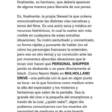
finalmente, su hermano, que deberá aparecer
de alguna manera para liberarla de sus penas.
Es, finalmente, la propia Stewart la que ordena
emocionalmente las distintas vías narrativas y
tonos del filme. Es una actriz seca y módica en
recursos histriónicos, lo cual la vuelve aún más
creíble en cualquiera de estas extrañas
situaciones. Su rostro perturbado y concentrado,
su forma rápida y punzante de hablar (no sé
cómo los personajes franceses la entienden,
pero eso es otro tema) y su convicción ante las
por momentos absurdas situaciones que le
tocan vivir hacen que
PERSONAL SHOPPER
jamás se desbande o se pase directamente al
kitsch. Como Naomi Watts en
MULHOLLAND
DRIVE
–una película con la que en algún punto
se toca– es la que funciona como medium entre
la silla del espectador y los misterios y
fantasmas que salen de la pantalla. Sea la
grande del cine o la pequeña del smartphone a
través de la cual, ¿quién sabe?, algún día
podamos comunicarnos con los muertos sin
necesidad de mediums ni de
ouija boards
.