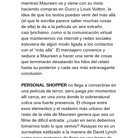
mientras Maureen va y viene con su moto
haciendo compras en Gucci y Louis Vuitton, la
idea de que los textos puedan venir del más allá
(el que le escribe parece saber muchas cosas
de ella) le da a la película un aire extraño,
casi
lynchiano
, como si la comunicación virtual
que mantenemos vía internet y redes sociales
estuviera de algún modo ligada a los contactos
con el “más allá”. El mensajero convence y
seduce a Maureen a hacer una serie de cosas
que terminarán desatando los hilos del relato
hasta su posterior y cada vez más extravagante
conclusión.
PERSONAL SHOPPER
no llega a convertirse en
una película de terror, pero juega por momentos
allí cerca, en una zona donde lo sobrenatural
cobra una fuerte presencia. El choque entre
esos elementos y el realismo más urbano del
resto de la vida de Maureen genera que sea un
filme de difícil entrada: ¿cuán en serio debemos
tomarnos todo lo que vemos? Assayas no es un
surrealista estilizado a la manera de David Lynch
como para meternos de lleno en una trama de