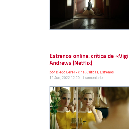
Estrenos online: crítica de «Vig
Andrews (Netflix)
por
Diego Lerer
-
cine
,
Críticas
,
Estrenos
12 Jun, 2022 12:20 |
1 comentario