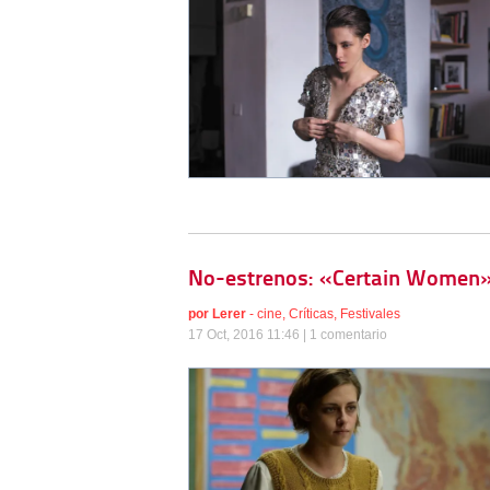
No-estrenos: «Certain Women»,
por
Lerer
-
cine
,
Críticas
,
Festivales
17 Oct, 2016 11:46 |
1 comentario