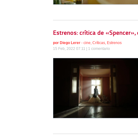
Estrenos: crítica de «Spencer»,
por
Diego Lerer
-
cine
,
Críticas
,
Estrenos
15 Feb, 2022 07:11 |
1 comentario