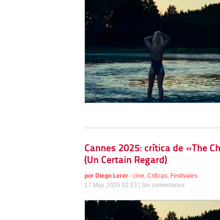
Cannes 2025: crítica de «The C
(Un Certain Regard)
por
Diego Lerer
-
cine
,
Críticas
,
Festivales
17 May, 2025 02:53 |
Sin comentarios