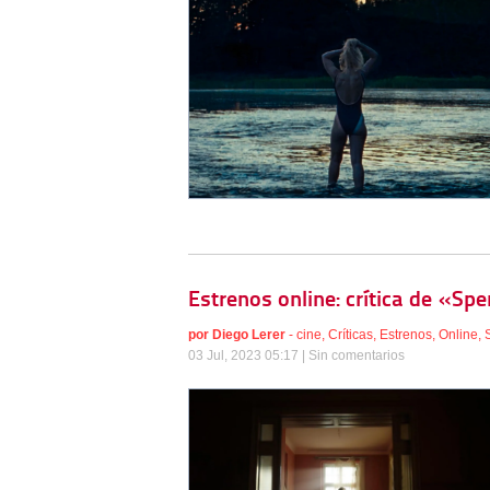
Estrenos online: crítica de «Sp
por
Diego Lerer
-
cine
,
Críticas
,
Estrenos
,
Online
,
03 Jul, 2023 05:17 |
Sin comentarios