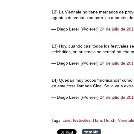
12) La Viennale no tiene mercados de proye
agentes de venta sino para los amantes del
— Diego Lerer (@dlerer)
24 de julio de 20
13) Hoy, cuando casi todos los festivales 
celebrities, su ausencia se sentirá mucho 
— Diego Lerer (@dlerer)
24 de julio de 20
14) Quedan muy pocos “mohicanos” como H
en esta cosa llamada Cine. Se lo va a extr
— Diego Lerer (@dlerer)
24 de julio de 20
Tags:
cine
,
festivales
,
Hans Hurch
,
Viennal