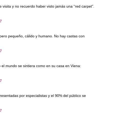
 visita y no recuerdo haber visto jamás una “red carpet”.
17
as, pero pequeño, cálido y humano. No hay castas con
17
 el mundo se sintiera como en su casa en Viena:
17
resentadas por especialistas y el 90% del público se
17