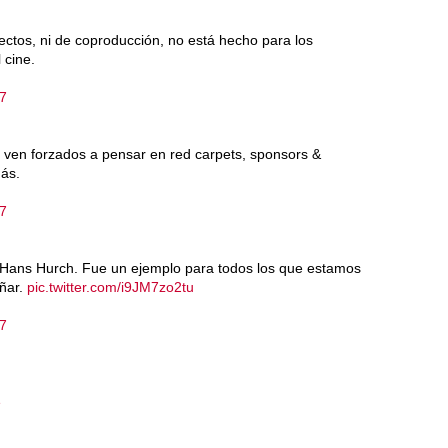
ctos, ni de coproducción, no está hecho para los
 cine.
17
se ven forzados a pensar en red carpets, sponsors &
más.
17
ans Hurch. Fue un ejemplo para todos los que estamos
añar.
pic.twitter.com/i9JM7zo2tu
17
e