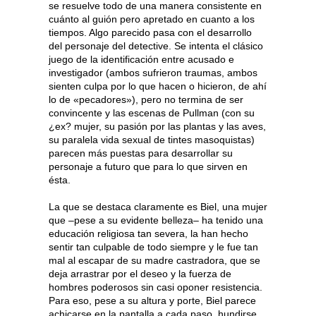
se resuelve todo de una manera consistente en
cuánto al guión pero apretado en cuanto a los
tiempos. Algo parecido pasa con el desarrollo
del personaje del detective. Se intenta el clásico
juego de la identificación entre acusado e
investigador (ambos sufrieron traumas, ambos
sienten culpa por lo que hacen o hicieron, de ahí
lo de «pecadores»), pero no termina de ser
convincente y las escenas de Pullman (con su
¿ex? mujer, su pasión por las plantas y las aves,
su paralela vida sexual de tintes masoquistas)
parecen más puestas para desarrollar su
personaje a futuro que para lo que sirven en
ésta.
La que se destaca claramente es Biel, una mujer
que –pese a su evidente belleza– ha tenido una
educación religiosa tan severa, la han hecho
sentir tan culpable de todo siempre y le fue tan
mal al escapar de su madre castradora, que se
deja arrastrar por el deseo y la fuerza de
hombres poderosos sin casi oponer resistencia.
Para eso, pese a su altura y porte, Biel parece
achicarse en la pantalla a cada paso, hundirse