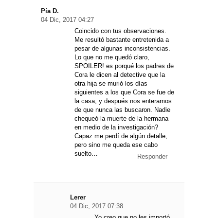
Pía D.
04 Dic, 2017 04:27
Coincido con tus observaciones.
Me resultó bastante entretenida a
pesar de algunas inconsistencias.
Lo que no me quedó claro,
SPOILER! es porqué los padres de
Cora le dicen al detective que la
otra hija se murió los días
siguientes a los que Cora se fue de
la casa, y después nos enteramos
de que nunca las buscaron. Nadie
chequeó la muerte de la hermana
en medio de la investigación?
Capaz me perdí de algún detalle,
pero sino me queda ese cabo
suelto…
Responder
Lerer
04 Dic, 2017 07:38
Yo creo que no les importó