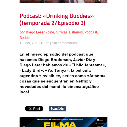
Podcast: «Drinking Buddies»
(Temporada 2/Episodio 3)
por
Diego Lerer
-
cine
,
Críticas
,
Estrenos
,
Podcast
,
Series
13 Mar, 2018 10:56 |
Sin comentarios
En el nuevo episodio del podcast que
hacemos Diego Brodersen, Javier Diz y
Diego Lerer hablamos de «El hilo fantasma»,
«Lady Bird», «Yo, Tonya», la película
argentina «Invisible», series como «Atlanta»,
cosas que se encuentran en Netflix y
novedades del mundillo cinematográfico
local.