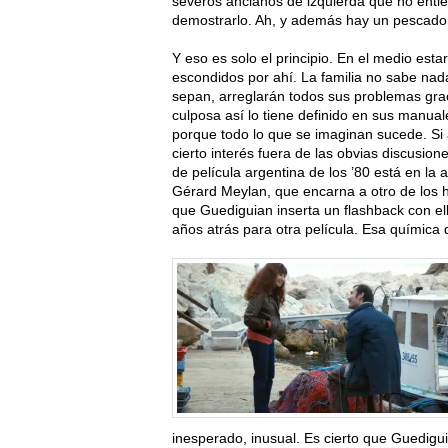
severos ancianos de izquierda que no entie
demostrarlo. Ah, y además hay un pescador
Y eso es solo el principio. En el medio est
escondidos por ahí. La familia no sabe nad
sepan, arreglarán todos sus problemas graci
culposa así lo tiene definido en sus manual
porque todo lo que se imaginan sucede. Si
cierto interés fuera de las obvias discusion
de película argentina de los ’80 está en la
Gérard Meylan
, que encarna a otro de los
que Guediguian inserta un flashback con el
años atrás para otra película. Esa química d
inesperado, inusual. Es cierto que Guedigu