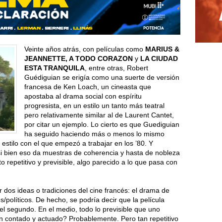
Veinte años atrás, con películas como
MARIUS &
JEANNETTE, A TODO CORAZON
y
LA CIUDAD
ESTA TRANQUILA
, entre otras, Robert
Guédiguian se erigía como una suerte de versión
francesa de Ken Loach, un cineasta que
apostaba al drama social con espíritu
progresista, en un estilo un tanto más teatral
pero relativamente similar al de Laurent Cantet,
por citar un ejemplo. Lo cierto es que Guediguian
ha seguido haciendo más o menos lo mismo
stilo con el que empezó a trabajar en los ’80. Y
si bien eso da muestras de coherencia y hasta de nobleza
o repetitivo y previsible, algo parecido a lo que pasa con
 dos ideas o tradiciones del cine francés: el drama de
les/políticos. De hecho, se podría decir que la película
l segundo. En el medio, todo lo previsible que uno
en contado y actuado? Probablemente. Pero tan repetitivo