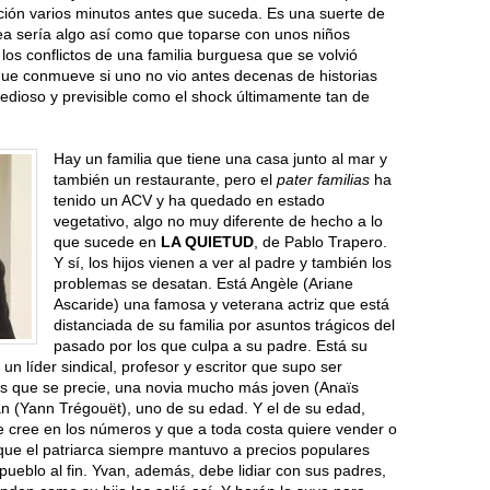
ción varios minutos antes que suceda. Es una suerte de
dea sería algo así como que toparse con unos niños
os conflictos de una familia burguesa que se volvió
 que conmueve si uno no vio antes decenas de historias
edioso y previsible como el shock últimamente tan de
Hay un familia que tiene una casa junto al mar y
también un restaurante, pero el
pater familias
ha
tenido un ACV y ha quedado en estado
vegetativo, algo no muy diferente de hecho a lo
que sucede en
LA QUIETUD
, de Pablo Trapero.
Y sí, los hijos vienen a ver al padre y también los
problemas se desatan. Está Angèle (Ariane
Ascaride) una famosa y veterana actriz que está
distanciada de su familia por asuntos trágicos del
pasado por los que culpa a su padre. Está su
n líder sindical, profesor y escritor que supo ser
cés que se precie, una novia mucho más joven (Anaïs
 (Yann Trégouët), uno de su edad. Y el de su edad,
e cree en los números y que a toda costa quiere vender o
 que el patriarca siempre mantuvo a precios populares
o pueblo al fin. Yvan, además, debe lidiar con sus padres,