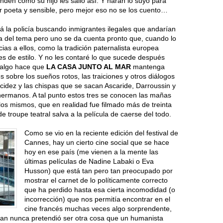
nden como su hijo les salió así. Y harán lo suyo para
 poeta y sensible, pero mejor eso no se los cuento…
ará la policía buscando inmigrantes ilegales que andarían
a del tema pero uno se da cuenta pronto que, cuando lo
as a ellos, como la tradición paternalista europea
es de estilo. Y no les contaré lo que sucede después
 algo hace que
LA CASA JUNTO AL MAR
mantenga
es sobre los sueños rotos, las traiciones y otros diálogos
 acidez y las chispas que se sacan Ascaride, Darroussin y
 hermanos. A tal punto estos tres se conocen las mañas
los mismos, que en realidad fue filmado más de treinta
e troupe teatral salva a la película de caerse del todo.
Como se vio en la reciente edición del festival de
Cannes, hay un cierto cine social que se hace
hoy en ese país (me vienen a la mente las
últimas películas de Nadine Labaki o Eva
Husson) que está tan pero tan preocupado por
mostrar el carnet de lo políticamente correcto
que ha perdido hasta esa cierta incomodidad (o
incorrección) que nos permitía encontrar en el
cine francés muchas veces algo sorprendente,
ian nunca pretendió ser otra cosa que un humanista